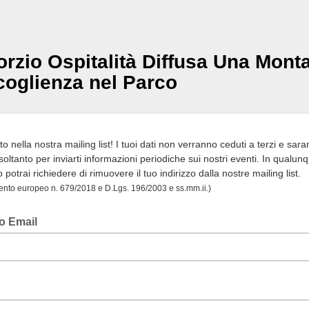
rzio Ospitalità Diffusa Una Mont
coglienza nel Parco
 nella nostra mailing list! I tuoi dati non verranno ceduti a terzi e sar
i soltanto per inviarti informazioni periodiche sui nostri eventi. In qualun
otrai richiedere di rimuovere il tuo indirizzo dalla nostre mailing list.
nto europeo n. 679/2018 e D.Lgs. 196/2003 e ss.mm.ii.)
zo Email