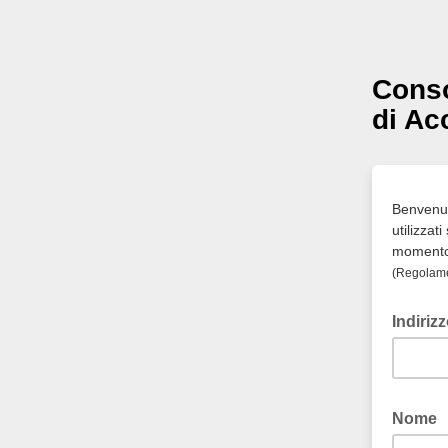
Conso
di Ac
Benvenuto
utilizzat
momento p
(Regolame
Indiriz
Nome